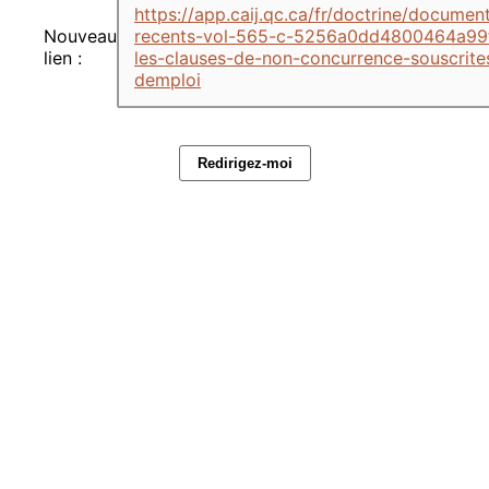
https://app.caij.qc.ca/fr/doctrine/docume
Nouveau
recents-vol-565-c-5256a0dd4800464a9
lien :
les-clauses-de-non-concurrence-souscrite
demploi
Redirigez-moi